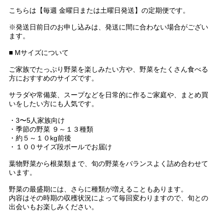
こちらは【毎週 金曜日または土曜日発送】の定期便です。
※発送日前日のお申し込みは、発送に間に合わない場合がござい
ます。
■ Mサイズについて
ご家族でたっぷり野菜を楽しみたい方や、野菜をたくさん食べる
方におすすめのサイズです。
サラダや常備菜、スープなどを日常的に作るご家庭や、まとめ買
いをしたい方にも人気です。
・3〜5人家族向け
・季節の野菜 ９～１３種類
・約５～１０kg前後
・１００サイズ段ボールでお届け
葉物野菜から根菜類まで、旬の野菜をバランスよく詰め合わせて
います。
野菜の最盛期には、さらに種類が増えることもあります。
内容はその時期の収穫状況によって毎回変わりますので、旬との
出会いもお楽しみください。