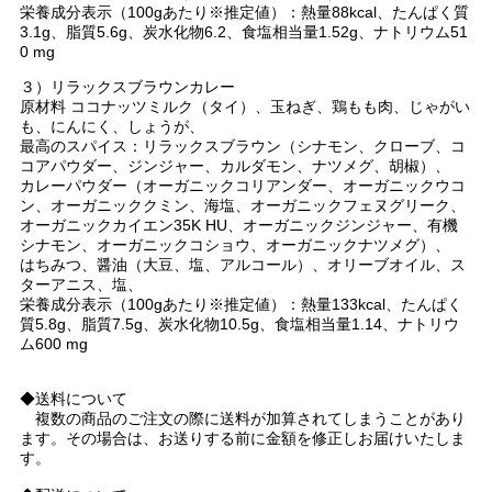
栄養成分表示（100gあたり※推定値）：熱量88kcal、たんぱく質
3.1g、脂質5.6g、炭水化物6.2、食塩相当量1.52g、ナトリウム51
0 mg
３）リラックスブラウンカレー
原材料 ココナッツミルク（タイ）、玉ねぎ、鶏もも肉、じゃがい
も、にんにく、しょうが、
最高のスパイス：リラックスブラウン（シナモン、クローブ、コ
コアパウダー、ジンジャー、カルダモン、ナツメグ、胡椒）、
カレーパウダー（オーガニックコリアンダー、オーガニックウコ
ン、オーガニッククミン、海塩、オーガニックフェヌグリーク、
オーガニックカイエン35K HU、オーガニックジンジャー、有機
シナモン、オーガニックコショウ、オーガニックナツメグ）、
はちみつ、醤油（大豆、塩、アルコール）、オリーブオイル、ス
ターアニス、塩、
栄養成分表示（100gあたり※推定値）：熱量133kcal、たんぱく
質5.8g、脂質7.5g、炭水化物10.5g、食塩相当量1.14、ナトリウ
ム600 mg
◆送料について
複数の商品のご注文の際に送料が加算されてしまうことがあり
ます。その場合は、お送りする前に金額を修正しお届けいたしま
す。