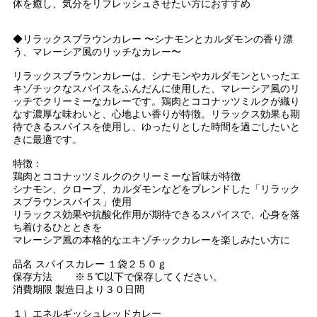
体を癒し、気分をリフレッシュさせたい方におすすめ
◆リラックスブラウンカレー 〜シナモンとカルダモンの香り漂
う、マレーシア風のリッチなカレー〜
リラックスブラウンカレーは、シナモンやカルダモンといったエ
キゾチックなスパイスをふんだんに使用した、マレーシア風のリ
ッチでクリーミーなカレーです。鶏肉とココナッツミルクが織り
なす濃厚な味わいと、心地よい香りが特徴。リラックス効果も期
待できるスパイスを使用し、ゆったりとした時間を過ごしたいと
きに最適です。
特徴：
鶏肉とココナッツミルクのクリーミーな旨味が特徴
シナモン、クローブ、カルダモンなどをブレンドした「リラック
スブラウンスパイス」使用
リラックス効果や抗酸化作用が期待できるスパイスで、心身を落
ち着けるひとときを
マレーシア風の本格的なエキゾチックカレーを楽しみたい方に
品名 スパイスカレー １袋２５０ｇ
保存方法 ※５℃以下で保存してください。
消費期限 製造日より３０日間
１）エネルギッシュレッドカレー