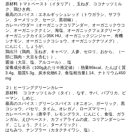
原材料 トマトペースト（イタリア）、玉ねぎ、ココナッツミル
ク、鶏ひき肉、
最高のスパイス：エネルギッシュレッド（トウガラシ、サフラ
ン、ターメリック、セージ、黒胡椒）、
カレーパウダー（オーガニックコリアンダー、オーガニックウコ
ン、オーガニッククミン、海塩、オーガニックフェヌグリーク、
オーガニックカイエン35K HU、オーガニックジンジャー、有機
シナモン、オーガニックコショウ、オーガニックナツメグ）、
にんにく、しょうが、
鶏出汁（鶏肉、玉ねぎ、キャベツ、人参、セロリ、おから、（一
部に鶏肉・大豆を含む））、
醤油（大豆、塩、アルコール）、塩
栄養成分表示（100gあたり※推定値）：熱量86kcal、たんぱく質
3.4g、脂質5.3g、炭水化物6.2、食塩相当量1.14、ナトリウム450
mg
２）ヒーリンググリーンカレー
原材料 ココナッツミルク（タイ）、なす、サバ、パプリカ、ピ
ーマン、しめじ、
最高のスパイス：グリーンスパイス（オニオン、ガーリック、黒
コショウ、パセリ、タイム、オレガノ、ローズマリー）、
カレーペースト（唐辛子、レモングラス、にんにく、食塩、ガラ
ンガル、えびペースト、カフィアライムの皮、コリアンダーシー
ド、こしょう、クミン、ターメリック）、
はちみつ、ナンプラー（カタクチイワシ、塩）、