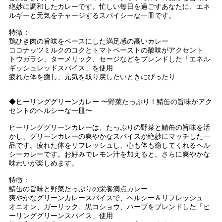
絶妙に調和したカレーです。忙しい毎日を過ごすあなたに、エネ
ルギーと元気をチャージするスパイシーな一皿です。
特徴：
鶏ひき肉の旨味をベースにした満足感の高いカレー
ココナッツミルクのコクとトマトペーストの酸味がアクセント
トウガラシ、ターメリック、セージなどをブレンドした「エネル
ギッシュレッドスパイス」を使用
疲れた体を癒し、元気を取り戻したいときにぴったり
◆ヒーリンググリーンカレー 〜野菜たっぷり！鯖缶の旨味がアク
セントのヘルシーな一皿〜
ヒーリンググリーンカレーは、たっぷりの野菜と鯖缶の旨味を活
かし、グリーンカレーの爽やかなスパイスが絶妙にマッチした一
品です。疲れた体をリフレッシュし、心も体も癒してくれるヘル
シーカレーです。お好みでレモン汁を加えると、さらに爽やかな
味わいが楽しめます。
特徴：
鯖缶の旨味と野菜たっぷりの栄養満点カレー
爽やかなグリーンカレースパイスで、ヘルシー＆リフレッシュ
オニオン、ガーリック、黒コショウ、ハーブをブレンドした「ヒ
ーリンググリーンスパイス」使用