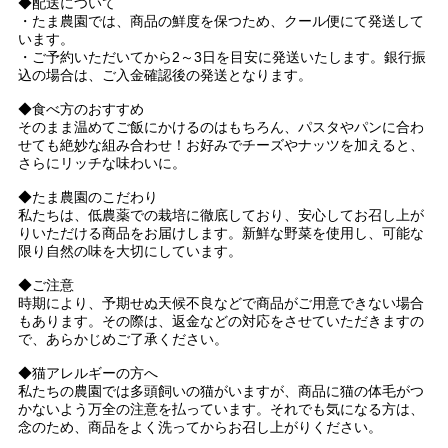
◆配送について
・たま農園では、商品の鮮度を保つため、クール便にて発送して
います。
・ご予約いただいてから2～3日を目安に発送いたします。銀行振
込の場合は、ご入金確認後の発送となります。
◆食べ方のおすすめ
そのまま温めてご飯にかけるのはもちろん、パスタやパンに合わ
せても絶妙な組み合わせ！お好みでチーズやナッツを加えると、
さらにリッチな味わいに。
◆たま農園のこだわり
私たちは、低農薬での栽培に徹底しており、安心してお召し上が
りいただける商品をお届けします。新鮮な野菜を使用し、可能な
限り自然の味を大切にしています。
◆ご注意
時期により、予期せぬ天候不良などで商品がご用意できない場合
もあります。その際は、返金などの対応をさせていただきますの
で、あらかじめご了承ください。
◆猫アレルギーの方へ
私たちの農園では多頭飼いの猫がいますが、商品に猫の体毛がつ
かないよう万全の注意を払っています。それでも気になる方は、
念のため、商品をよく洗ってからお召し上がりください。