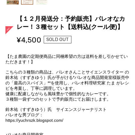
【１２月発送分：予約販売】パレオなカ
レー！３種セット【送料込(クール便)】
¥4,500
SOLD OUT
【たま農園の定期便商品に同梱希望の方は送料を差し引かせてい
ただきます！】
こちらの３種類の商品は、パレオさんことサイエンスライター の
鈴木祐（すずきゆう）氏が手がける*パレオな商品開発室様販売中
の「最高のスパイス」**を使用し、パレオ料理研究家 たま がレシ
ピを考案し、丁寧に調理しています。
健康に配慮しながらも風味豊かで個性的なカレーです。
３種類一袋ずつのセットで予約販売にてお届けします。
鈴木祐（すずきゆう）氏 サイエンスジャーナリスト
パレオな男ブログ：
https://yuchrszk.blogspot.com/
パレオな商品開発室