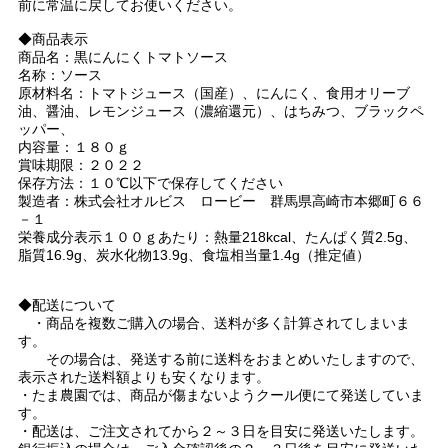
前に常温に戻してお使いください。
◆商品表示
商品名：黒にんにくトマトソース
名称：ソース
原材料名：トマトジュース（国産）、にんにく、食用オリーブ
油、醤油、レモンジュース（濃縮還元）、はちみつ、ブラックペ
ッパー、
内容量：１８０ｇ
賞味期限：２０２２
保存方法：１０℃以下で保存してください
製造者：株式会社オルビス ロービー 群馬県高崎市本郷町６６
－１
栄養成分表示１００ｇあたり：熱量218kcal、たんぱく質2.5g、
脂質16.9g、炭水化物13.9g、食塩相当量1.4g（推定値）
◆配送について
・商品を複数ご購入の場合、送料が多く計算されてしまいま
す。
その場合は、発送する前に送料をおまとめいたしますので、
表示された送料額よりも安くなります。
・たま農園では、商品が傷まないようクール便にて発送していま
す。
・配送は、ご注文されてから２～３日を目安に発送いたします。