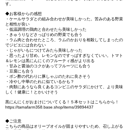
す。
◆お客様からの感想
・ケールサラダとの組み合わせが美味しかった。苦みのある野菜
と相性が良い
・低温調理の鶏肉と合わせたら美味しかった
・きゅうりなどさっぱりめの野菜でも合う
・ラム肉と合わせたところ、ラムのかおりを相殺してしまったの
でジビエには合わない
・じゃがいもにつけてみたら美味しかった
・思ったより甘め。レモンなのですっぱすぎなくていい。トマト
＆レモンは黒にんにくのフルーティ感がより出る
・甘みと醤油のコクがあってフルーツにも合う
・豆腐にも合う
・ポン酢の代わりに豚しゃぶのたれに良さそう
・冷やし中華のたれに似ているかも？
・肉類にあうなら良くあるコンビニのサラダにかけて、より美味
しく！健康に！とかいけそう
黒にんにくがおまけについてくる！５本セットはこちらから！
https://tamafarm358.base.shop/items/39894437
◆ご注意
こちらの商品はオリーブオイルが固まりやすいため、召し上がる