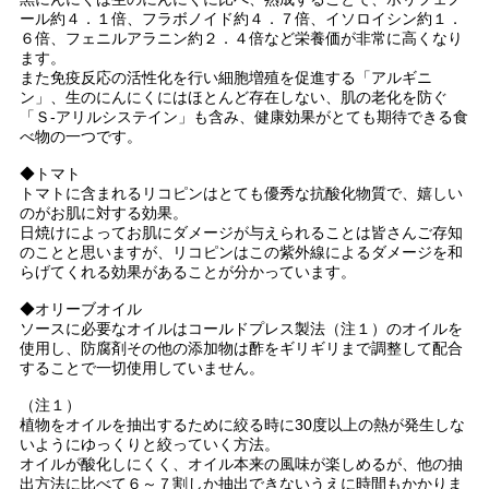
ール約４．１倍、フラボノイド約４．７倍、イソロイシン約１．
６倍、フェニルアラニン約２．４倍など栄養価が非常に高くなり
ます。
また免疫反応の活性化を行い細胞増殖を促進する「アルギニ
ン」、生のにんにくにはほとんど存在しない、肌の老化を防ぐ
「Ｓ-アリルシステイン」も含み、健康効果がとても期待できる食
べ物の一つです。
◆トマト
トマトに含まれるリコピンはとても優秀な抗酸化物質で、嬉しい
のがお肌に対する効果。
日焼けによってお肌にダメージが与えられることは皆さんご存知
のことと思いますが、リコピンはこの紫外線によるダメージを和
らげてくれる効果があることが分かっています。
◆オリーブオイル
ソースに必要なオイルはコールドプレス製法（注１）のオイルを
使用し、防腐剤その他の添加物は酢をギリギリまで調整して配合
することで一切使用していません。
（注１）
植物をオイルを抽出するために絞る時に30度以上の熱が発生しな
いようにゆっくりと絞っていく方法。
オイルが酸化しにくく、オイル本来の風味が楽しめるが、他の抽
出方法に比べて６～７割しか抽出できないうえに時間もかかりま