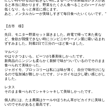
忙しい時や作る気が起きない時にまるベジや水耕栽培レタスがあ
ると本当に助かります。野菜をたくさん食べることのハードルが
低くなり、もっと身近に感じます。
あと、メンタルカレーが美味しすぎて毎日食べたいくらいです。"
【古市 様】
"
先日、モニター野菜セット届きました。終電で帰って来た夜な
ど、食欲が我慢できない時にコンビニやラーメン屋に吸い込まれ
ずすみました。到着2日で三分の一ほど食べました。
マルベジ
やはりさつまいも、ビーツが1番美味しかったです。
新商品のニンジンも柔らかく新鮮で味がついているのでそのまま
食べられて美味かった。
ジャガイモ、ブロッコリーは私には味が薄く、自分で味付けにな
るので塩加減が難しかったです。ジャガイモは少し硬い感じがし
ました。
レタス
そのまま食べられてシャキシャキして美味しかったです。
個人的には、たま農園はケールやほうれん草がピカイチに美味し
いのでそれがあると最高です。