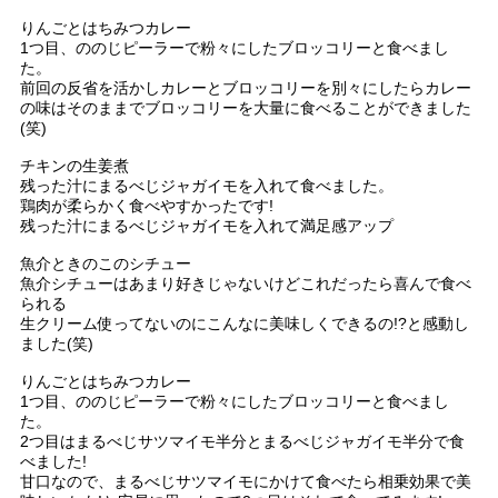
りんごとはちみつカレー
1つ目、ののじピーラーで粉々にしたブロッコリーと食べまし
た。
前回の反省を活かしカレーとブロッコリーを別々にしたらカレー
の味はそのままでブロッコリーを大量に食べることができました
(笑)
チキンの生姜煮
残った汁にまるべじジャガイモを入れて食べました。
鶏肉が柔らかく食べやすかったです!
残った汁にまるべじジャガイモを入れて満足感アップ
魚介ときのこのシチュー
魚介シチューはあまり好きじゃないけどこれだったら喜んで食べ
られる
生クリーム使ってないのにこんなに美味しくできるの!?と感動し
ました(笑)
りんごとはちみつカレー
1つ目、ののじピーラーで粉々にしたブロッコリーと食べまし
た。
2つ目はまるべじサツマイモ半分とまるべじジャガイモ半分で食
べました!
甘口なので、まるべじサツマイモにかけて食べたら相乗効果で美