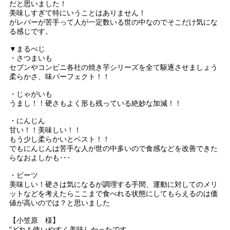
だと思いました！
美味しすぎて特にいうことはありません！
がレバーが苦手って人が一定数いる世の中なのでそこだけ気にな
る感じです。
▼まるべじ
・さつまいも
セブンやコンビニ各社の焼き芋シリーズを全て駆逐させましょう
柔らかさ、味パーフェクト！！
・じゃがいも
うまし！！硬さもよく形も残っている絶妙な加減！！
・にんじん
甘い！！美味しい！！
もう少し柔らかいとベスト！！
でもにんじんは苦手な人が世の中多いので食感などを改善できた
らなおよしかも･･･
・ビーツ
美味しい！硬さは気になるが調理する手間、運動に対してのメリ
ットなどを考えたらここまで食べれる状態にしてもらえるのは価
値が高いのでは？と思いました
【小笠原 様】
"どれも使いやすく美味しかったです。