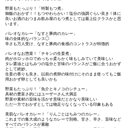
野菜もたっぷり！「特製もつ煮」
御飯のおかず！！もつやわらかい！塩分の強調ぐらい良き！体に
良いお酒のおつまみ飲み屋のもつ煮としては最上位クラスかと思
います。
パレオなカレー「なすと豚肉のカレー」
味の全体的なバランス◯
辛さも万人受け、なすと豚肉の食感のコントラスが特徴的
パレオなお惣菜！「チキンの生姜煮」
肉がホロッホロでめっちゃ柔らかく味もしみていて美味しい
タレ醤油とはちみつの塩分と甘味のバランスがご飯に合うおかず
として絶妙。
生姜の香りも良き。以前の煮卵の味付けにそのまま使ってもご飯
用おかず卵としても良いかも
野菜もたっぷり！「魚介とキノコのシチュー」
具材の豊富さ的にはユーザーさん大満足
野菜や素材の旨味を活かす意味だとかなり美味しい
ただ一方でおかずとしては物足りなくなっている印象もある
美肌なパレオカレー！「りんごとはちみつのカレー」
これまでの集大成のようなカレーで別格。甘さ、辛さ、旨味など
すべてのバランスが素敵