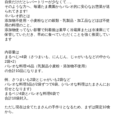
自炊だけだとレパートリーが少なくて…。
そのような方へ、毎週たま農園からパレオ的に安心なお惣菜が送
られてきます!
※パレオ的とは
添加物不使用・小麦粉などの穀類・乳製品・加工品などほぼ不使
用の料理のこと。
添加物使ってない影響で到着後は素早く冷蔵庫または冷凍庫にて
保管していただき、早めに食べていただくことを強く推奨してい
ます
内容量は
まるべじ×4袋（さつまいも、にんじん、じゃがいもなどの中から
2袋×2）
パレオな料理×6品（乳製品小麦粉・添加物不使用）
の合計10品になります。
例、さつまいも2袋とじゃがいも2袋など
パレオな料理3品が2袋ずつで6袋。(パレオな料理はたまさんにお
任せとなります)
まるベジ4袋とパレオな料理6袋で
合計10袋封入。
ただし現在は全てたまさんの手作りとなるため、まずは限定10食
から。