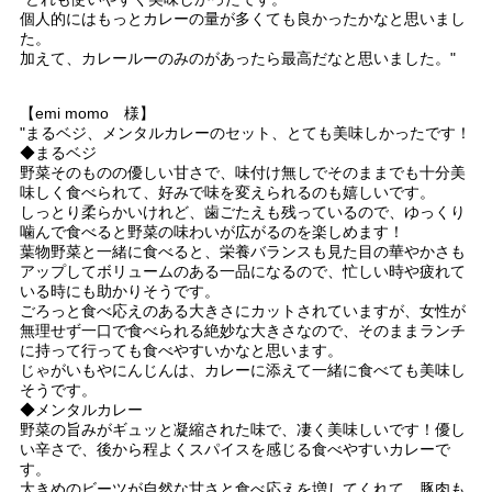
個人的にはもっとカレーの量が多くても良かったかなと思いまし
た。
加えて、カレールーのみのがあったら最高だなと思いました。"
【emi momo 様】
"まるベジ、メンタルカレーのセット、とても美味しかったです！
◆まるベジ
野菜そのものの優しい甘さで、味付け無しでそのままでも十分美
味しく食べられて、好みで味を変えられるのも嬉しいです。
しっとり柔らかいけれど、歯ごたえも残っているので、ゆっくり
噛んで食べると野菜の味わいが広がるのを楽しめます！
葉物野菜と一緒に食べると、栄養バランスも見た目の華やかさも
アップしてボリュームのある一品になるので、忙しい時や疲れて
いる時にも助かりそうです。
ごろっと食べ応えのある大きさにカットされていますが、女性が
無理せず一口で食べられる絶妙な大きさなので、そのままランチ
に持って行っても食べやすいかなと思います。
じゃがいもやにんじんは、カレーに添えて一緒に食べても美味し
そうです。
◆メンタルカレー
野菜の旨みがギュッと凝縮された味で、凄く美味しいです！優し
い辛さで、後から程よくスパイスを感じる食べやすいカレーで
す。
大きめのビーツが自然な甘さと食べ応えを増してくれて、豚肉も