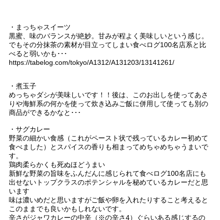
・まっちゃスイーツ
黒蜜、味のバランスが絶妙。甘みが程よく美味しいという感じ。
でもその分抹茶の素材が目立ってしまい食べログ100名店系と比
べると弱いかも･･･
https://tabelog.com/tokyo/A1312/A131203/13141261/
・煮玉子
めっちゃダシが美味しいです！！後は、このお出しを使ってあさ
りや海鮮系の何かを使って炊き込みご飯に併用して使っても別の
商品ができるかなと･･･
・サグカレー
野菜の細かい食感（これがペースト状で残っているカレー初めて
食べました）とスパイスの香りも相まってめちゃめちゃうまいで
す。
鶏肉柔らかくも死ぬほどうまい
新鮮な野菜の旨味をふんだんに感じられて食べログ100名店にも
出せないトップクラスのポテンシャルを秘めているカレーだと思
います
味は濃いめだと思いますがご飯や卵を入れたりすること考えると
このままでも良いかもしれないです。
辛さがジャワカレーの中辛（※の辛さ4）ぐらいある感じするの