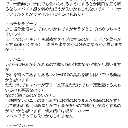
で、一般向けに子供でも食べられるようにするとか間口を広く取
るならスパイス感を弱めたほうが良いかもしれないです（ココナ
ッツミルクとかでマイルドにするのもあり）
・ポテサラビーツ
少し塩分量増やしてもいいかもですがサラダとしてはめっちゃう
まいっす！
ビーツのシャキシャキ感残すタイプにするのか、ビーツを柔らか
くする(細かくする）一体感を出すのかは好みになるかと思います
が・・・・
・レバニラ
レバーは好みが分かれるので取り扱い注意な食べ物かと思います
が
それを補ってあまりあるレバー独特の臭みを取り除いている商品
かと思います！
ただそれでもレバーが苦手（文字見ただけでも一定数避ける人も
いるのも事実なので）
なので避けるのが良いかと。
一般的なレバニラの楽しみ方はお酒のおつまみか御飯のおかずと
して使われる（日高屋とかで）事が多いので味付けが濃くするの
が良いかと思います。個人的には現ザクカレー
レベルで行っても良いかもしれません。
・ビーツカレー