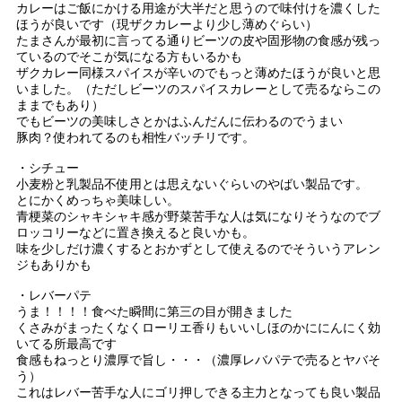
カレーはご飯にかける用途が大半だと思うので味付けを濃くした
ほうが良いです（現ザクカレーより少し薄めぐらい）
たまさんが最初に言ってる通りビーツの皮や固形物の食感が残っ
ているのでそこが気になる方もいるかも
ザクカレー同様スパイスが辛いのでもっと薄めたほうが良いと思
いました。（ただしビーツのスパイスカレーとして売るならこの
ままでもあり）
でもビーツの美味しさとかはふんだんに伝わるのでうまい
豚肉？使われてるのも相性バッチリです。
・シチュー
小麦粉と乳製品不使用とは思えないぐらいのやばい製品です。
とにかくめっちゃ美味しい。
青梗菜のシャキシャキ感が野菜苦手な人は気になりそうなのでブ
ロッコリーなどに置き換えると良いかも。
味を少しだけ濃くするとおかずとして使えるのでそういうアレン
ジもありかも
・レバーパテ
うま！！！！食べた瞬間に第三の目が開きました
くさみがまったくなくローリエ香りもいいしほのかににんにく効
いてる所最高です
食感もねっとり濃厚で旨し・・・（濃厚レバパテで売るとヤバそ
う）
これはレバー苦手な人にゴリ押しできる主力となっても良い製品