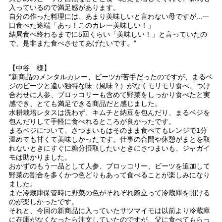
入っているので満足感があります。
自分の作った料理には、あまり美味しいと言わない母ですが...一
口食べた途端「あっ！このカレー美味しい！」
結局食べ終わるまでに5回くらい「美味しい！」と言っていたの
で、是非また食べさせてあげたいです。"
【中谷 様】
"新商品のメンタルカレー、ビーツが苦手だったのですが、まるベ
ジのビーツと違い独特な味（風味？）がなくモリモリ食べ、つけ
合わせに人参、ブロッコリーも含めて野菜をしっかり食べたと実
感でき、とても満足できる商品だと感じました。
水耕栽培レタスは洗わず、キムチと納豆を包んだり、まるベジを
包んだりして手軽に食べれるところが良かったです。
まるベジについて、さつまいもはそのまま食べてもレンジで1分
温めても甘くて美味しかったです。仕事の合間や休憩がまとを取
れないときにすぐに糖分摂取したいときにさつまいも、ジャガイ
モは助かりました。
おかずのもう一品として人参、ブロッコリー、ビーツを追加して
野菜の割合を多くかつ色どりもあって食べることが楽しみになり
ました。
また冷蔵庫保管時に野菜の色がそれぞれ際立って冷蔵庫を開ける
のが楽しかったです。
それと、今回の新商品に入っていたサツマイモは以前より冷蔵庫
に在庫がなくなったら注文していたのですが、父に食べてもらっ