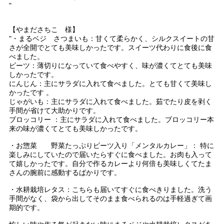
"
【やまださちこ 様】
"・まるベジ さつまいも：甘くて柔らかく、シルクスイートの甘
さが全開でとても美味しかったです。スイーツ代わりに食後に食
べました。
ビーツ：薄切りになっていて食べやすく、味が濃くてとても美味
しかったです。
にんじん：主にサラダに入れて食べました。とても甘くて美味し
かったです 。
じゃがいも：主にサラダに入れて食べました。茹でたり皮を剥く
手間が省けて大助かりです。
ブロッコリー ：主にサラダに入れて食べました。ブロッコリー本
来の味が濃くてとても美味しかったです。
・お惣菜 野菜たっぷりビーツ入り「メンタルカレー」： 特に
楽しみにしていたので届いたらすぐに食べました。お肉も入って
て嬉しかったです。自分で作るカレーより何倍も美味しくてたま
さんの腕前に感動するばかりです。
・水耕栽培レタス：こちらも届いてすぐに食べきりました。洗う
手間がなく、袋から出してそのまま食べられるのは手軽過ぎて画
期的です。