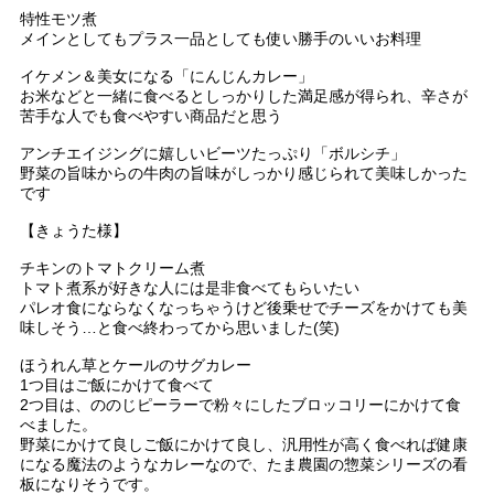
特性モツ煮
メインとしてもプラス一品としても使い勝手のいいお料理
イケメン＆美女になる「にんじんカレー」
お米などと一緒に食べるとしっかりした満足感が得られ、辛さが
苦手な人でも食べやすい商品だと思う
アンチエイジングに嬉しいビーツたっぷり「ボルシチ」
野菜の旨味からの牛肉の旨味がしっかり感じられて美味しかった
です
【きょうた様】
チキンのトマトクリーム煮
トマト煮系が好きな人には是非食べてもらいたい
パレオ食にならなくなっちゃうけど後乗せでチーズをかけても美
味しそう…と食べ終わってから思いました(笑)
ほうれん草とケールのサグカレー
1つ目はご飯にかけて食べて
2つ目は、ののじピーラーで粉々にしたブロッコリーにかけて食
べました。
野菜にかけて良しご飯にかけて良し、汎用性が高く食べれば健康
になる魔法のようなカレーなので、たま農園の惣菜シリーズの看
板になりそうです。