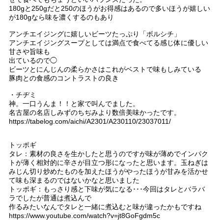
180gと250gだと250のほうがお得感はあるので多いほうが嬉しい
が180gなら味を濃くするのもあり
アンチエイジングに嬉しいビーツたっぷり「ボルシチ」
アンチエイジングスープとしては満点で食べてる感じ体に優しい
甘さや旨味も
出ているので◯
ビーツとにんじんの柔らかさはこれがベストで味もしみている
豚肉との食感のコントラストの良き
・チヂミ
神。一口うんま！！と家で叫んでました。
名古屋の名店しみずのちぢみより数倍美味かったです。
https://tabelog.com/aichi/A2301/A230110/23037011/
トッポギ
タレ：素材の良さを生かしたと思うのですが味が薄めでインパク
トが薄く相対的に辛さが目立つ形になったと思います。玉ねぎは
みじん切り炒めたものを加えたほうがやったほうが甘みを活かせ
て味も深まるのではないかなと思いました
トッポギ：もっさり感と下味が気になる･･･今回はタレとバラバ
ラでしたが普通は煮込んで
作るみたいなんでタレと一緒に煮込むと味が違ったかもですね
https://www.youtube.com/watch?v=jt8GoFgdm5c