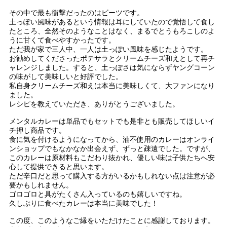
その中で最も衝撃だったのはビーツです。
土っぽい風味があるという情報は耳にしていたので覚悟して食し
たところ、全然そのようなことはなく、まるでとうもろこしのよ
うに甘くて食べやすかったです。
ただ我が家で三人中、一人は土っぽい風味を感じたようです。
お勧めしてくださったポテサラとクリームチーズ和えとして再チ
ャレンジしました。すると、土っぽさは気にならずヤングコーン
の味がして美味しいと好評でした。
私自身クリームチーズ和えは本当に美味しくて、大ファンになり
ました。
レシピを教えていただき、ありがとうございました。
メンタルカレーは単品でもセットでも是非とも販売してほしいイ
チ押し商品です。
食に気を付けるようになってから、油不使用のカレーはオンライ
ンショップでもなかなか出会えず、ずっと疎遠でした。ですが、
このカレーは原材料もこだわり抜かれ、優しい味は子供たちへ安
心して提供できると思います。
ただ辛口だと思って購入する方がいるかもしれない点は注意が必
要かもしれません。
ゴロゴロと具がたくさん入っているのも嬉しいですね。
久しぶりに食べたカレーは本当に美味でした！
この度、このようなご縁をいただけたことに感謝しております。