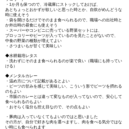
・1か月も保つので、冷蔵庫にストックしておけば、
あとちょっとおかずが欲しいと思った時とか、自炊がめんどうな
時に使えそう
・袋を開けるだけでそのまま食べられるので、職場への出社時と
か外出時の昼食にも使えそう
・スーパーやコンビニに売っている野菜セットには、
ブロッコリーやビーツが入っているのを見たことがないので、
中食の野菜の種類が増えてよい
・さつまいもが甘くて美味しい
◆水耕栽培レタス
・洗わずにそのまま食べられるのが楽で良い（職場にも持ってい
ける）
◆メンタルカレー
・温め方について記載があるとよい
・ビーツの甘みを感じて美味しい、こういう形でビーツを摂れる
のもよい
・市販のカレーとは違って変なものが入ってないので、安心して
食べられるのもよい
・おそらく塩分も控え目なので、その点もよい
・豚肉は入っていなくてもよいのではと思いました
その方が、自分で好きな肉を選べますし、肉を食べる気分ではな
い時にも食べられます