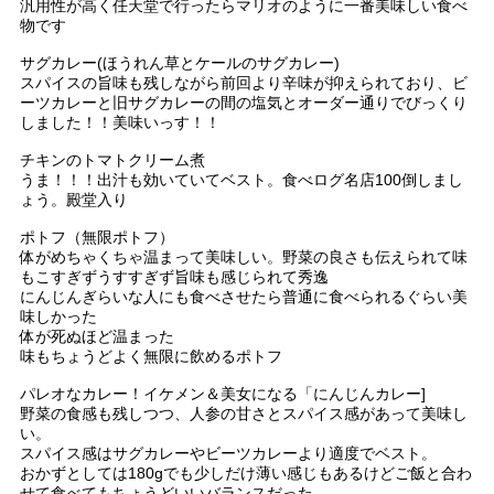
汎用性が高く任天堂で行ったらマリオのように一番美味しい食べ
物です
サグカレー(ほうれん草とケールのサグカレー)
スパイスの旨味も残しながら前回より辛味が抑えられており、ビ
ーツカレーと旧サグカレーの間の塩気とオーダー通りでびっくり
しました！！美味いっす！！
チキンのトマトクリーム煮
うま！！！出汁も効いていてベスト。食べログ名店100倒しまし
ょう。殿堂入り
ポトフ（無限ポトフ）
体がめちゃくちゃ温まって美味しい。野菜の良さも伝えられて味
もこすぎずうすすぎず旨味も感じられて秀逸
にんじんぎらいな人にも食べさせたら普通に食べられるぐらい美
味しかった
体が死ぬほど温まった
味もちょうどよく無限に飲めるポトフ
パレオなカレー！イケメン＆美女になる「にんじんカレー]
野菜の食感も残しつつ、人参の甘さとスパイス感があって美味し
い。
スパイス感はサグカレーやビーツカレーより適度でベスト。
おかずとしては180gでも少しだけ薄い感じもあるけどご飯と合わ
せて食べてもちょうどいいバランスだった。