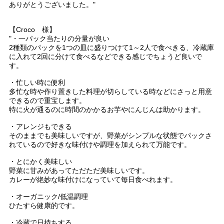
ありがとうございました。"
【Croco 様】
"・一パック当たりの分量が良い
2種類のパックを1つの皿に盛りつけて1～2人で食べきる、冷蔵庫
に入れて2回に分けて食べるなどできる感じでちょうど良いで
す。
・忙しい時に便利
多忙な時や作り置きした料理が切らしている時などにさっと用意
できるので重宝します。
特に火が通るのに時間のかかるお芋やにんじんは助かります。
・アレンジもできる
そのままでも美味しいですが、野菜がシンプルな状態でパックさ
れているので好きな味付けや調理を加えられて万能です。
・とにかく美味しい
野菜に甘みがあってただただ美味しいです。
カレーが絶妙な味付けになっていて毎日食べれます。
・オーガニック/低温調理
ひたすら健康的です。
・冷蔵で日持ちする