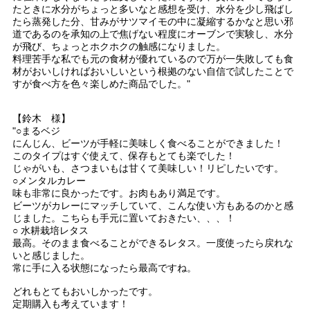
たときに水分がちょっと多いなと感想を受け、水分を少し飛ばし
たら蒸発した分、甘みがサツマイモの中に凝縮するかなと思い邪
道であるのを承知の上で焦げない程度にオーブンで実験し、水分
が飛び、ちょっとホクホクの触感になりました。
料理苦手な私でも元の食材が優れているので万が一失敗しても食
材がおいしければおいしいという根拠のない自信で試したことで
すが食べ方を色々楽しめた商品でした。"
【鈴木 様】
"○まるベジ
にんじん、ビーツが手軽に美味しく食べることができました！
このタイプはすぐ使えて、保存もとても楽でした！
じゃがいも、さつまいもは甘くて美味しい！リピしたいです。
○メンタルカレー
味も非常に良かったです。お肉もあり満足です。
ビーツがカレーにマッチしていて、こんな使い方もあるのかと感
じました。こちらも手元に置いておきたい、、、！
○ 水耕栽培レタス
最高。そのまま食べることができるレタス。一度使ったら戻れな
いと感じました。
常に手に入る状態になったら最高ですね。
どれもとてもおいしかったです。
定期購入も考えています！