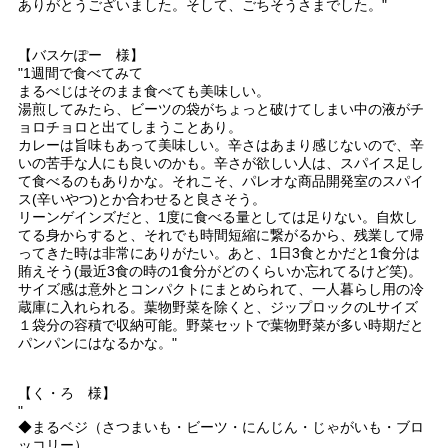
ありがとうございました。そして、ごちそうさまでした。"
【バスケぽー 様】
"1週間で食べてみて
まるべじはそのまま食べても美味しい。
湯煎してみたら、ビーツの袋がちょっと破けてしまい中の液がチ
ョロチョロと出てしまうことあり。
カレーは旨味もあって美味しい。辛さはあまり感じないので、辛
いの苦手な人にも良いのかも。辛さが欲しい人は、スパイス足し
て食べるのもありかな。それこそ、パレオな商品開発室のスパイ
ス(辛いやつ)とか合わせると良さそう。
リーンゲインズだと、1度に食べる量としては足りない。自炊し
てる身からすると、それでも時間短縮に繋がるから、残業して帰
ってきた時は非常にありがたい。あと、1日3食とかだと1食分は
賄えそう(最近3食の時の1食分がどのくらいか忘れてるけど笑)。
サイズ感は意外とコンパクトにまとめられて、一人暮らし用の冷
蔵庫に入れられる。葉物野菜を除くと、ジップロックのLサイズ
１袋分の容積で収納可能。野菜セットで葉物野菜が多い時期だと
パンパンにはなるかな。"
【く・ろ 様】
"
◆まるベジ（さつまいも・ビーツ・にんじん・じゃがいも・ブロ
ッコリー）