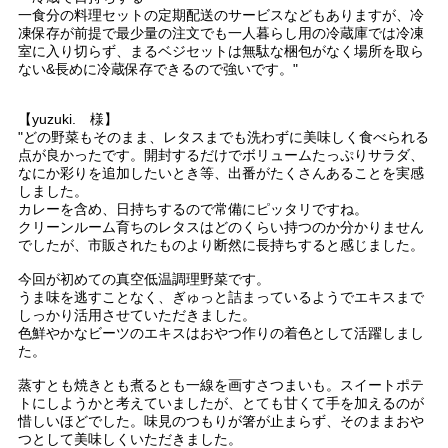
一食分の料理セットの定期配送のサービスなどもありますが、冷
凍保存が前提で最少量の注文でも一人暮らし用の冷蔵庫では冷凍
室に入り切らず、まるベジセットは無駄な梱包がなく場所を取ら
ない&長めに冷蔵保存できるので強いです。"
【yuzuki. 様】
"どの野菜もそのまま、レタスまでも洗わずに美味しく食べられる
点が良かったです。開封するだけでボリュームたっぷりサラダ、
なにか彩りを追加したいとき等、出番がたくさんあることを実感
しました。
カレーを含め、日持ちするので常備にピッタリですね。
クリーンルーム育ちのレタスはどのくらい持つのか分かりません
でしたが、市販されたものより断然に長持ちすると感じました。
今回が初めての真空低温調理野菜です。
うま味を逃すことなく、ぎゅっと詰まっているようでエキスまで
しっかり活用させていただきました。
色鮮やかなビーツのエキスはおやつ作りの着色として活躍しまし
た。
蒸すとも焼きとも煮るとも一線を画すさつまいも。スイートポテ
トにしようかと考えていましたが、とても甘くて手を加えるのが
惜しいほどでした。味見のつもりが箸が止まらず、そのままおや
つとして美味しくいただきました。