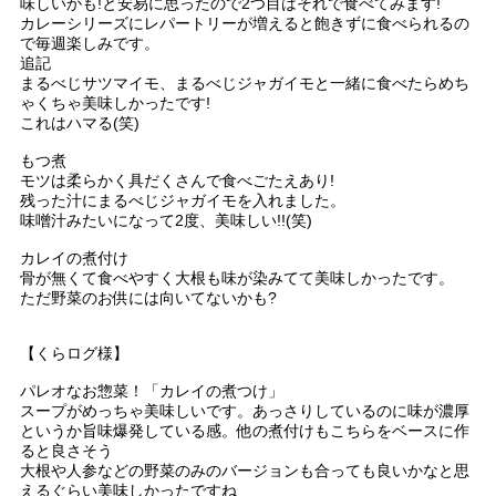
味しいかも!と安易に思ったので2つ目はそれで食べてみます!
カレーシリーズにレパートリーが増えると飽きずに食べられるの
で毎週楽しみです。
追記
まるべじサツマイモ、まるべじジャガイモと一緒に食べたらめち
ゃくちゃ美味しかったです!
これはハマる(笑)
もつ煮
モツは柔らかく具だくさんで食べごたえあり!
残った汁にまるべじジャガイモを入れました。
味噌汁みたいになって2度、美味しい!!(笑)
カレイの煮付け
骨が無くて食べやすく大根も味が染みてて美味しかったです。
ただ野菜のお供には向いてないかも?
【くらログ様】
パレオなお惣菜！「カレイの煮つけ」
スープがめっちゃ美味しいです。あっさりしているのに味が濃厚
というか旨味爆発している感。他の煮付けもこちらをベースに作
ると良さそう
大根や人参などの野菜のみのバージョンも合っても良いかなと思
えるぐらい美味しかったですね