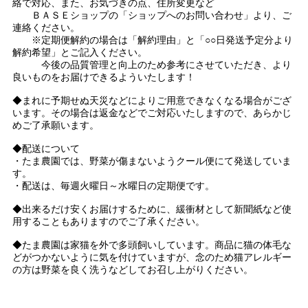
絡で対応、また、お気づきの点、住所変更など
ＢＡＳＥショップの「ショップへのお問い合わせ」より、ご
連絡ください。
※定期便解約の場合は「解約理由」と「○○日発送予定分より
解約希望」とご記入ください。
今後の品質管理と向上のため参考にさせていただき、より
良いものをお届けできるよういたします！
◆まれに予期せぬ天災などによりご用意できなくなる場合がござ
います。その場合は返金などでご対応いたしますので、あらかじ
めご了承願います。
◆配送について
・たま農園では、野菜が傷まないようクール便にて発送していま
す。
・配送は、毎週火曜日～水曜日の定期便です。
◆出来るだけ安くお届けするために、緩衝材として新聞紙など使
用することもありますのでご了承ください。
◆たま農園は家猫を外で多頭飼いしています。商品に猫の体毛な
どがつかないように気を付けていますが、念のため猫アレルギー
の方は野菜を良く洗うなどしてお召し上がりください。