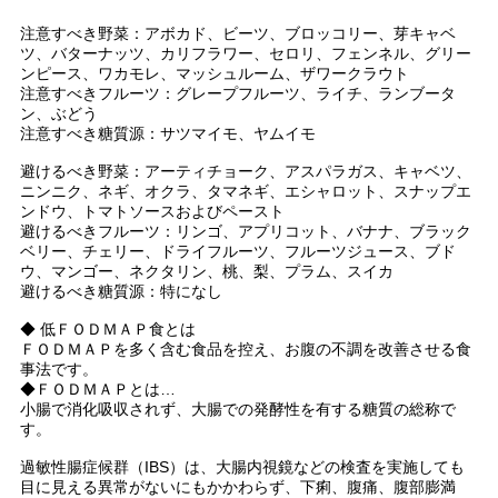
注意すべき野菜：アボカド、ビーツ、ブロッコリー、芽キャベ
ツ、バターナッツ、カリフラワー、セロリ、フェンネル、グリー
ンピース、ワカモレ、マッシュルーム、ザワークラウト
注意すべきフルーツ：グレープフルーツ、ライチ、ランブータ
ン、ぶどう
注意すべき糖質源：サツマイモ、ヤムイモ
避けるべき野菜：アーティチョーク、アスパラガス、キャベツ、
ニンニク、ネギ、オクラ、タマネギ、エシャロット、スナップエ
ンドウ、トマトソースおよびペースト
避けるべきフルーツ：リンゴ、アプリコット、バナナ、ブラック
ベリー、チェリー、ドライフルーツ、フルーツジュース、ブド
ウ、マンゴー、ネクタリン、桃、梨、プラム、スイカ
避けるべき糖質源：特になし
◆ 低ＦＯＤＭＡＰ食とは
ＦＯＤＭＡＰを多く含む食品を控え、お腹の不調を改善させる食
事法です。
◆ＦＯＤＭＡＰとは…
小腸で消化吸収されず、大腸での発酵性を有する糖質の総称で
す。
過敏性腸症候群（IBS）は、大腸内視鏡などの検査を実施しても
目に見える異常がないにもかかわらず、下痢、腹痛、腹部膨満